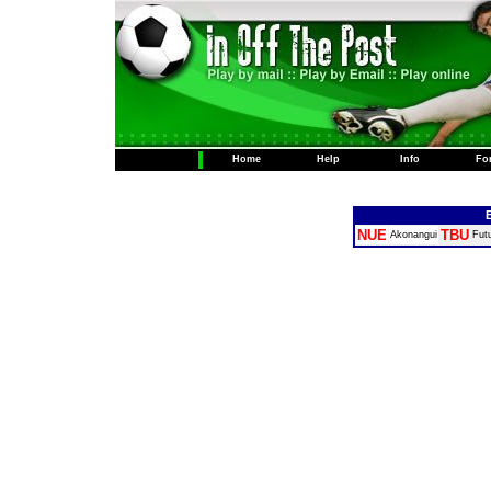
Home
Help
Info
Fo
NUE
TBU
Akonangui
Fut